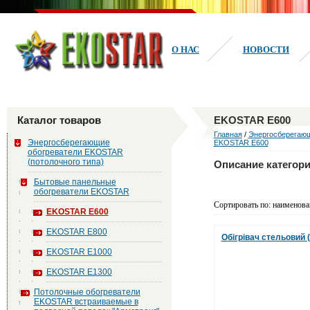
О НАС
НОВОСТИ
Каталог товаров
EKOSTAR Е600
Главная
/
Энергосберегающ
Энергосберегающие
EKOSTAR Е600
обогреватели EKOSTAR
(потолочного типа)
Описание категор
Бытовые панельные
обогреватели EKOSTAR
Сортировать по: наименова
EKOSTAR Е600
EKOSTAR Е800
Обігрівач стельовий
EKOSTAR Е1000
EKOSTAR Е1300
Потолочные обогреватели
EKOSTAR встраиваемые в