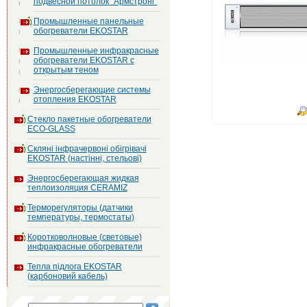
подвесной потолок "Армстронг"
Промышленные панельные
обогреватели EKOSTAR
Промышленные инфракрасные
обогреватели EKOSTAR с
открытым теном
Энергосберегающие системы
отопления EKOSTAR
Стекло пакетные обогреватели
ECO-GLASS
Скляні інфрачервоні обігрівачі
EKOSTAR (настінні, стельові)
Энергосберегающая жидкая
теплоизоляция CERAMIZ
Терморегуляторы (датчики
температуры, термостаты)
Коротковолновые (световые)
инфракрасные обогреватели
Тепла підлога EKOSTAR
(карбоновий кабель)