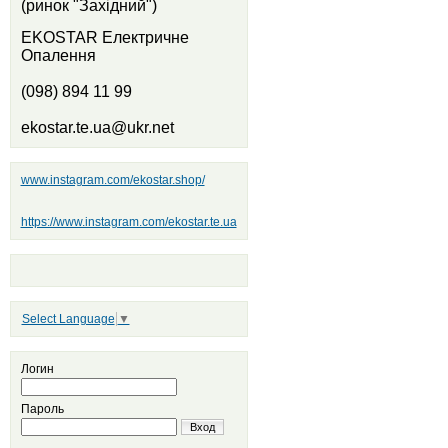
(ринок "Західний")
EKOSTAR Електричне
Опалення
(098) 894 11 99
ekostar.te.ua@ukr.net
www.instagram.com/ekostar.shop/
https://www.instagram.com/ekostar.te.ua
Select Language
▼
Логин
Пароль
Вход