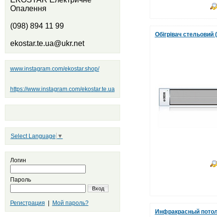
Опалення
(098) 894 11 99
Обігрівач стельовий
ekostar.te.ua@ukr.net
www.instagram.com/ekostar.shop/
https://www.instagram.com/ekostar.te.ua
Select Language
▼
Логин
Пароль
Вход
Регистрация
|
Мой пароль?
Инфракрасный потол