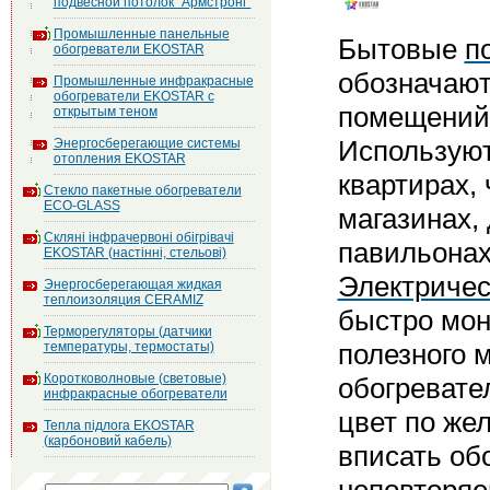
подвесной потолок "Армстронг"
Промышленные панельные
Бытовые
п
обогреватели EKOSTAR
обозначают
Промышленные инфракрасные
обогреватели EKOSTAR с
помещений 
открытым теном
Используют
Энергосберегающие системы
отопления EKOSTAR
квартирах,
Стекло пакетные обогреватели
ECO-GLASS
магазинах,
Скляні інфрачервоні обігрівачі
павильонах 
EKOSTAR (настінні, стельові)
Электричес
Энергосберегающая жидкая
теплоизоляция CERAMIZ
быстро мон
Терморегуляторы (датчики
полезного 
температуры, термостаты)
Коротковолновые (световые)
обогревате
инфракрасные обогреватели
цвет по же
Тепла підлога EKOSTAR
(карбоновий кабель)
вписать об