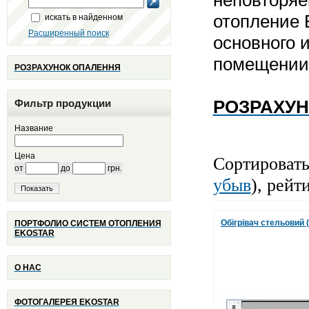
неповторяе
отопление 
искать в найденном
Расширенный поиск
основного 
помещени
РОЗРАХУНОК ОПАЛЕННЯ
РОЗРАХУ
Фильтр продукции
Название
Цена
Сортировать
от
до
грн.
убыв
), рейт
Показать
Обігрівач стельовий
ПОРТФОЛИО СИСТЕМ ОТОПЛЕНИЯ
EKOSTAR
О НАС
ФОТОГАЛЕРЕЯ EKOSTAR