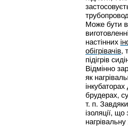
застосовуєть
трубопроводі
Може бути в
виготовленн
настінних
і
обігрівачів
, 
підігрів сид
Відмінно за
як нагрівал
інкубаторах 
брудерах, с
т. п. Завдяк
ізоляції, що
нагрівальну