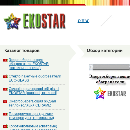
О НАС
Каталог товаров
Обзор категорий
Энергосберегающие
обогреватели EKOSTAR
(потолочного типа)
Стекло пакетные обогреватели
ECO-GLASS
Скляні інфрачервоні обігрівачі
EKOSTAR (настінні, стельові)
Энергосберегающая жидкая
теплоизоляция CERAMIZ
Терморегуляторы (датчики
температуры, термостаты)
Коротковолновые (световые)