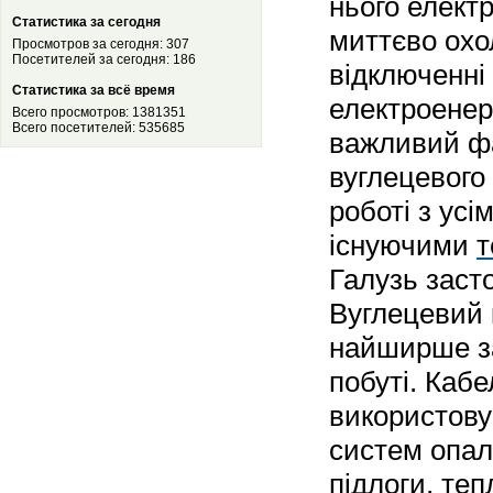
нього електр
Статистика за сегодня
миттєво охо
Просмотров за сегодня: 307
Посетителей за сегодня: 186
відключенні
Статистика за всё время
електроенер
Всего просмотров: 1381351
Всего посетителей: 535685
важливий фа
вуглецевого
роботі з усі
існуючими
т
Галузь заст
Вуглецевий 
найширше з
побуті. Кабе
використову
систем опал
підлоги, тепл