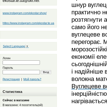
ekostar.te.ua@ukr.net
шнур вуглец
практично 
www.instagram.com/ekostar.shop/
розтягнути 
https://www.instagram.com/ekostar.te.ua
само його н
вуглецеве в
перегорає. 
Select Language
▼
морозостійк
економії еле
Логин
сьогоднішні
Пароль
і надійніше 
Вход
волокна мат
Регистрация
|
Мой пароль?
Вуглецеве в
Статистика
інерційніст
нагрівається
Сейчас в магазине
В магазине: 4 посетитель(ей)