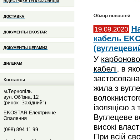
ВІДЕО РІДКА ТЕПЛОІЗОЛЯЦІЯ
Обзор новостей
ДОСТАВКА
Н
19.09.2020
ДОКУМЕНТЫ
EKOSTAR
кабель EK
(вуглецевий
ДОКУМЕНТЫ ЦЕРАМИЗ
У
карбоново
ДИЛЕРАМ
кабелі
, в як
застосована
Контакты
жила з вугл
м.Тернопіль
волокнистог
вул. Об'їзна, 12
(ринок "Західний")
ізоляцією з 
EKOSTAR Електричне
Вуглецеве в
Опалення
високі власт
(098) 894 11 99
При всій сво