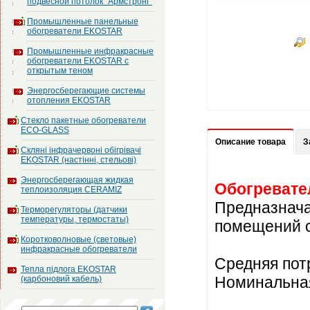
подвесной потолок "Армстронг"
Промышленные панельные
обогреватели EKOSTAR
Промышленные инфракрасные
обогреватели EKOSTAR с
открытым теном
Энергосберегающие системы
отопления EKOSTAR
Стекло пакетные обогреватели
ECO-GLASS
Описание товара
З
Скляні інфрачервоні обігрівачі
EKOSTAR (настінні, стельові)
Энергосберегающая жидкая
Обогревате
теплоизоляция CERAMIZ
Предназнача
Терморегуляторы (датчики
температуры, термостаты)
помещений с
Коротковолновые (световые)
инфракрасные обогреватели
Средняя пот
Тепла підлога EKOSTAR
Номинальная
(карбоновий кабель)