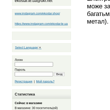
ekostar.te.ua@ukr.net
може за
багатьм
www.instagram.com/ekostar.shop/
метал).
https://www.instagram.com/ekostar.te.ua
Select Language
▼
Логин
Пароль
Вход
Регистрация
|
Мой пароль?
Статистика
Сейчас в магазине
В магазине: 30 посетитель(ей)