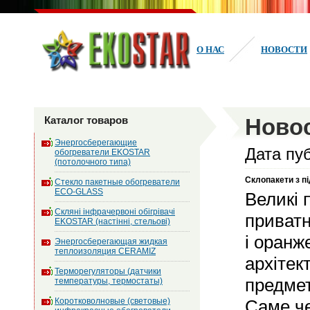
О НАС
НОВОСТИ
Каталог товаров
Ново
Энергосберегающие
Дата пу
обогреватели EKOSTAR
(потолочного типа)
Склопакети з п
Стекло пакетные обогреватели
ECO-GLASS
Великі 
Скляні інфрачервоні обігрівачі
приватн
EKOSTAR (настінні, стельові)
і оранж
Энергосберегающая жидкая
теплоизоляция CERAMIZ
архітек
Терморегуляторы (датчики
предмет
температуры, термостаты)
Коротковолновые (световые)
Саме че