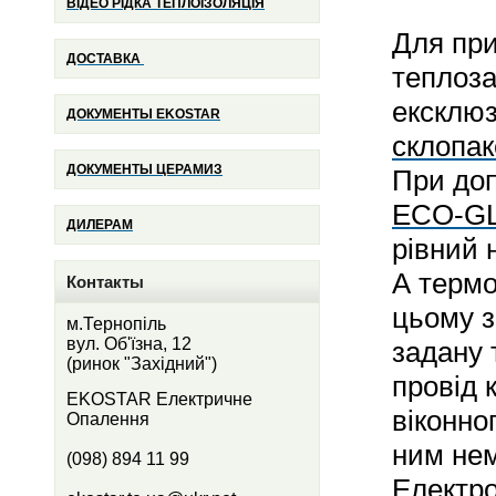
ВІДЕО РІДКА ТЕПЛОІЗОЛЯЦІЯ
Для при
ДОСТАВКА
теплоз
ексклюз
ДОКУМЕНТЫ
EKOSTAR
склопак
ДОКУМЕНТЫ ЦЕРАМИЗ
При доп
ECO-G
ДИЛЕРАМ
рівний 
А термо
Контакты
цьому з
м.Тернопіль
вул. Об'їзна, 12
задану 
(ринок "Західний")
провід 
EKOSTAR Електричне
віконно
Опалення
ним не
(098) 894 11 99
Електр