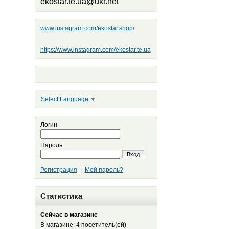
ekostar.te.ua@ukr.net
www.instagram.com/ekostar.shop/
https://www.instagram.com/ekostar.te.ua
Select Language
▼
Логин
Пароль
Вход
Регистрация
|
Мой пароль?
Статистика
Сейчас в магазине
В магазине: 4 посетитель(ей)