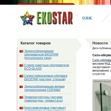
О НАС
Каталог товаров
Новости
Дата публикаци
Энергосберегающие
обогреватели EKOSTAR
Скло-обігрів
(потолочного типа)
Скло-обігріва
високим ККД,
Стекло пакетные обогреватели
загартоване 
ECO-GLASS
випромінює т
століття!
Скляні інфрачервоні обігрівачі
EKOSTAR (настінні, стельові)
Энергосберегающая жидкая
теплоизоляция CERAMIZ
Терморегуляторы (датчики
температуры, термостаты)
Коротковолновые (световые)