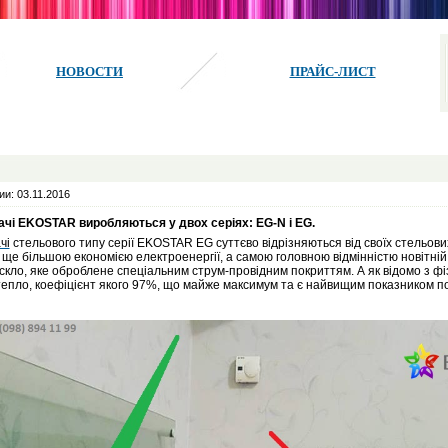
НОВОСТИ
ПРАЙС-ЛИСТ
и: 03.11.2016
ачі EKOSTAR виробляються у двох серіях: EG-N і EG.
чі
стельового типу серії EKOSTAR EG суттєво відрізняються від своїх стельов
 ще більшою економією електроенергії, а самою головною відмінністю новітній 
скло, яке оброблене спеціальним струм-провідним покриттям. А як відомо з фі
епло, коефіцієнт якого 97%, що майже максимум та є найвищим показником по