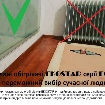
м показником скло-обігрівачів EKOSTAR їх надійність, що випливає з найвищої
. Тобто, щоб скло-обігрівач вивести з ладу, потрібно застосувати до нього ті
лектричний дріт, більше його не чим не зіпсуєш до повної непрацездатності!